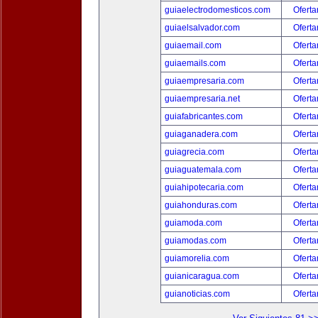
guiaelectrodomesticos.com
Oferta
guiaelsalvador.com
Oferta
guiaemail.com
Oferta
guiaemails.com
Oferta
guiaempresaria.com
Oferta
guiaempresaria.net
Oferta
guiafabricantes.com
Oferta
guiaganadera.com
Oferta
guiagrecia.com
Oferta
guiaguatemala.com
Oferta
guiahipotecaria.com
Oferta
guiahonduras.com
Oferta
guiamoda.com
Oferta
guiamodas.com
Oferta
guiamorelia.com
Oferta
guianicaragua.com
Oferta
guianoticias.com
Oferta