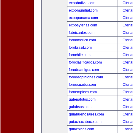
expobolivia.com
Oferta
expomundial.com
Oferta
expopanama.com
Oferta
exposyferias.com
Oferta
fabricantes.com
Oferta
foroamerica.com
Oferta
forobrasil.com
Oferta
forochile.com
Oferta
foroclasificados.com
Oferta
forodeamigos.com
Oferta
forodeopiniones.com
Oferta
foroecuador.com
Oferta
foroempleos.com
Oferta
galeriafotos.com
Oferta
guiabsas.com
Oferta
guiabuenosaires.com
Oferta
guiachacabuco.com
Oferta
guiachicos.com
Oferta