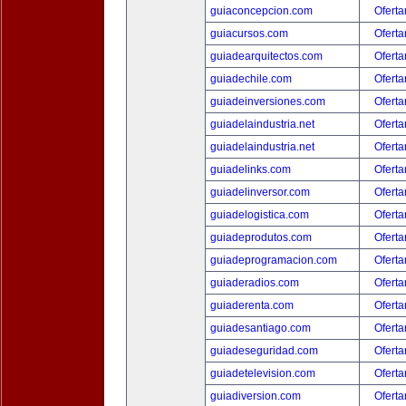
guiaconcepcion.com
Oferta
guiacursos.com
Oferta
guiadearquitectos.com
Oferta
guiadechile.com
Oferta
guiadeinversiones.com
Oferta
guiadelaindustria.net
Oferta
guiadelaindustria.net
Oferta
guiadelinks.com
Oferta
guiadelinversor.com
Oferta
guiadelogistica.com
Oferta
guiadeprodutos.com
Oferta
guiadeprogramacion.com
Oferta
guiaderadios.com
Oferta
guiaderenta.com
Oferta
guiadesantiago.com
Oferta
guiadeseguridad.com
Oferta
guiadetelevision.com
Oferta
guiadiversion.com
Oferta