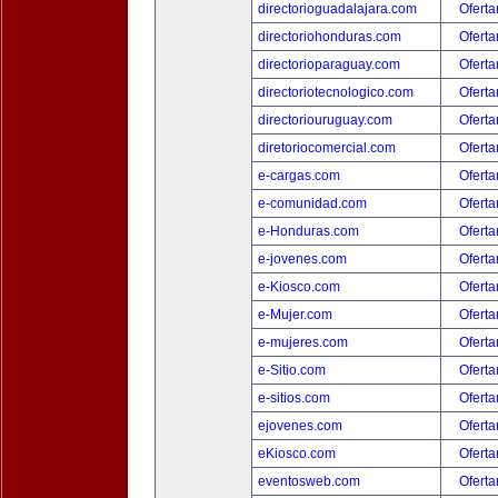
directorioguadalajara.com
Oferta
directoriohonduras.com
Oferta
directorioparaguay.com
Oferta
directoriotecnologico.com
Oferta
directoriouruguay.com
Oferta
diretoriocomercial.com
Oferta
e-cargas.com
Oferta
e-comunidad.com
Oferta
e-Honduras.com
Oferta
e-jovenes.com
Oferta
e-Kiosco.com
Oferta
e-Mujer.com
Oferta
e-mujeres.com
Oferta
e-Sitio.com
Oferta
e-sitios.com
Oferta
ejovenes.com
Oferta
eKiosco.com
Oferta
eventosweb.com
Oferta