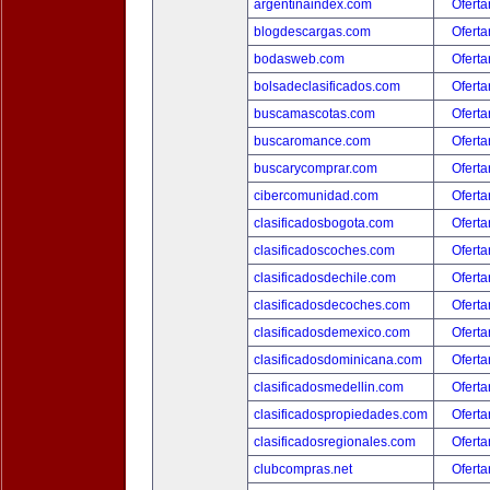
argentinaindex.com
Oferta
blogdescargas.com
Oferta
bodasweb.com
Oferta
bolsadeclasificados.com
Oferta
buscamascotas.com
Oferta
buscaromance.com
Oferta
buscarycomprar.com
Oferta
cibercomunidad.com
Oferta
clasificadosbogota.com
Oferta
clasificadoscoches.com
Oferta
clasificadosdechile.com
Oferta
clasificadosdecoches.com
Oferta
clasificadosdemexico.com
Oferta
clasificadosdominicana.com
Oferta
clasificadosmedellin.com
Oferta
clasificadospropiedades.com
Oferta
clasificadosregionales.com
Oferta
clubcompras.net
Oferta