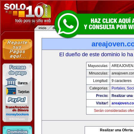
areajoven.c
El dueño de este dominio lo ha
Mayusculas:
AREAJOVEN
Minusculas:
areajoven.co
Longitud:
9 caracteres
Categorias:
Portales
,
Soc
Precio:
Realizar una 
Visitar!
areajoven.c
Serán consideradas ofer
Realizar una Oferta