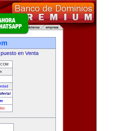
om
 puesto en Venta
.COM
m
iedad
oferta!
om
tas