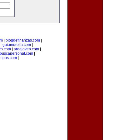
om
|
blogdefinanzas.com
|
|
guiamorelia.com
|
co.com
|
areajoven.com
|
buscapersonal.com
|
mpos.com
|