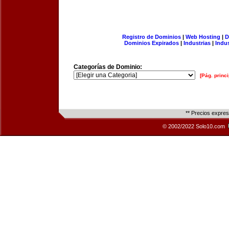
Registro de Dominios
|
Web Hosting
|
D
Dominios Expirados
|
Industrias
|
Indu
Categorías de Dominio:
[Pág. princi
** Precios expre
© 2002/2022 Solo10.com