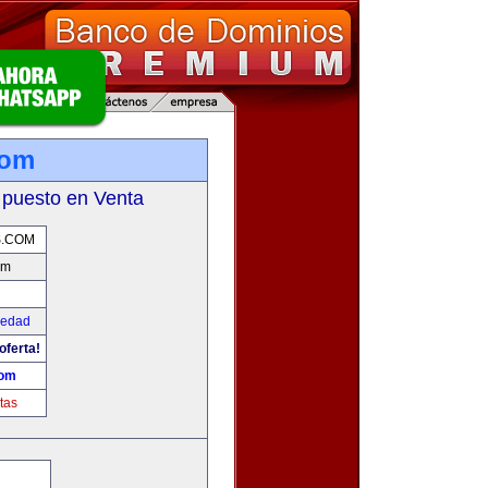
com
 puesto en Venta
S.COM
om
iedad
oferta!
com
tas