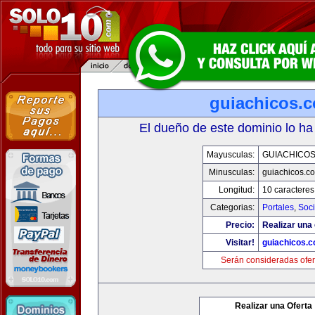
guiachicos.
El dueño de este dominio lo ha
Mayusculas:
GUIACHICO
Minusculas:
guiachicos.c
Longitud:
10 caracteres
Categorias:
Portales
,
Soc
Precio:
Realizar una 
Visitar!
guiachicos.
Serán consideradas ofer
Realizar una Oferta