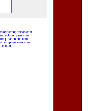
esionesfotograficas.com
|
om
|
solocompras.com
|
com
|
guiachicos.com
|
udashipotecarias.com
|
atis.com
|