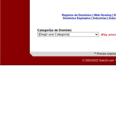
Registro de Dominios
|
Web Hosting
|
D
Dominios Expirados
|
Industrias
|
Indu
Categorías de Dominio:
[Pág. princi
** Precios expre
© 2002/2022 Solo10.com