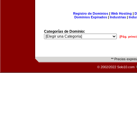
Registro de Dominios
|
Web Hosting
|
D
Dominios Expirados
|
Industrias
|
Indu
Categorías de Dominio:
[Pág. princi
** Precios expre
© 2002/2022 Solo10.com