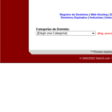
Registro de Dominios
|
Web Hosting
|
D
Dominios Expirados
|
Industrias
|
Indu
Categorías de Dominio:
[Pág. princi
** Precios expre
© 2002/2022 Solo10.com