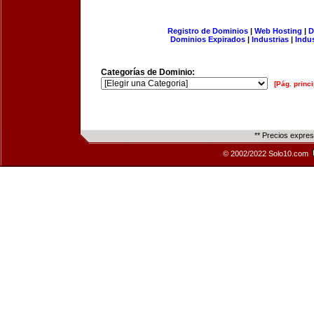
Registro de Dominios
|
Web Hosting
|
D
Dominios Expirados
|
Industrias
|
Indu
Categorías de Dominio:
[Pág. princi
** Precios expre
© 2002/2022 Solo10.com