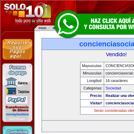
concienciasoci
Vendido!
Mayusculas:
CONCIENCIASO
Minusculas:
concienciasocial
Longitud:
16 caracteres
Categorias:
Sociedad
Precio:
Realizar una ofe
Visitar!
concienciasocia
Serán consideradas ofer