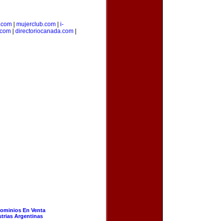
.com
|
mujerclub.com
|
i-
.com
|
directoriocanada.com
|
ominios En Venta
strias Argentinas