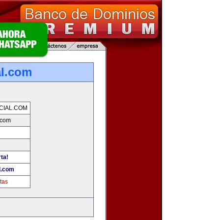
al.com
CIAL.COM
.com
rta!
l.com
tas