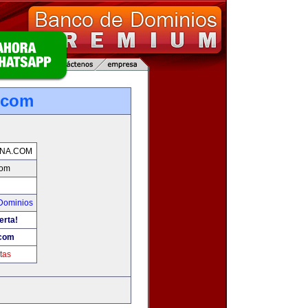
.com
NA.COM
com
Dominios
erta!
.com
tas