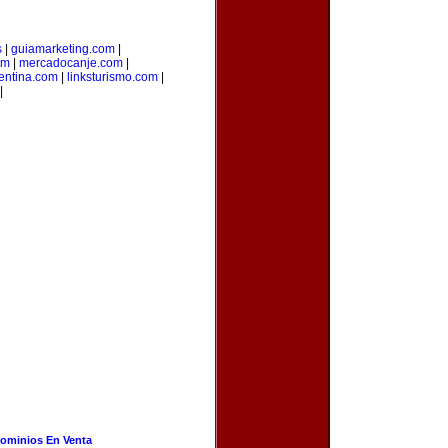
s
|
guiamarketing.com
|
om
|
mercadocanje.com
|
entina.com
|
linksturismo.com
|
|
ominios En Venta