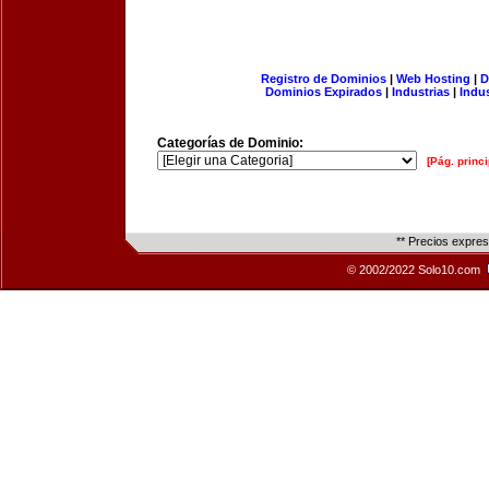
Registro de Dominios
|
Web Hosting
|
D
Dominios Expirados
|
Industrias
|
Indu
Categorías de Dominio:
[Pág. princi
** Precios expre
© 2002/2022 Solo10.com