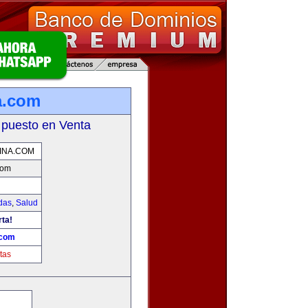
a.com
 puesto en Venta
INA.COM
com
das
,
Salud
rta!
.com
tas