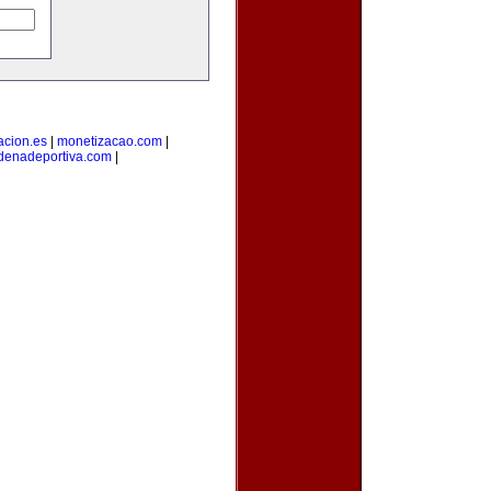
acion.es
|
monetizacao.com
|
denadeportiva.com
|