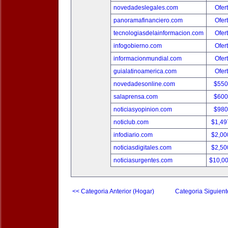
novedadeslegales.com
Ofer
panoramafinanciero.com
Ofer
tecnologiasdelainformacion.com
Ofer
infogobierno.com
Ofer
informacionmundial.com
Ofer
guialatinoamerica.com
Ofer
novedadesonline.com
$550
salaprensa.com
$600
noticiasyopinion.com
$980
noticlub.com
$1,49
infodiario.com
$2,00
noticiasdigitales.com
$2,50
noticiasurgentes.com
$10,0
<< Categoria Anterior (Hogar)
Categoria Siguient