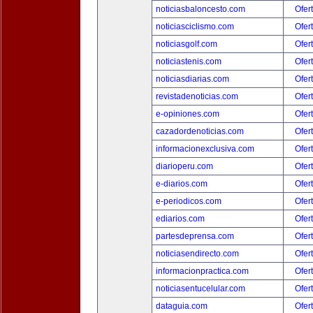
noticiasbaloncesto.com
Ofer
noticiasciclismo.com
Ofer
noticiasgolf.com
Ofer
noticiastenis.com
Ofer
noticiasdiarias.com
Ofer
revistadenoticias.com
Ofer
e-opiniones.com
Ofer
cazadordenoticias.com
Ofer
informacionexclusiva.com
Ofer
diarioperu.com
Ofer
e-diarios.com
Ofer
e-periodicos.com
Ofer
ediarios.com
Ofer
partesdeprensa.com
Ofer
noticiasendirecto.com
Ofer
informacionpractica.com
Ofer
noticiasentucelular.com
Ofer
dataguia.com
Ofer