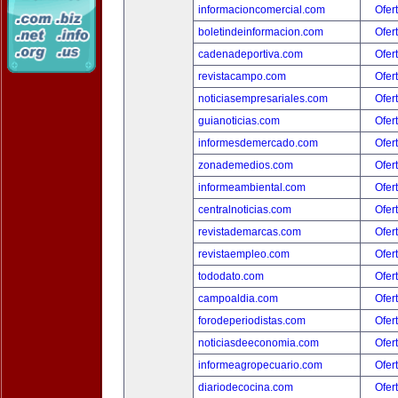
informacioncomercial.com
Ofer
boletindeinformacion.com
Ofer
cadenadeportiva.com
Ofer
revistacampo.com
Ofer
noticiasempresariales.com
Ofer
guianoticias.com
Ofer
informesdemercado.com
Ofer
zonademedios.com
Ofer
informeambiental.com
Ofer
centralnoticias.com
Ofer
revistademarcas.com
Ofer
revistaempleo.com
Ofer
tododato.com
Ofer
campoaldia.com
Ofer
forodeperiodistas.com
Ofer
noticiasdeeconomia.com
Ofer
informeagropecuario.com
Ofer
diariodecocina.com
Ofer